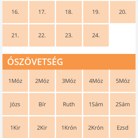
16.
17.
18.
19.
20.
21.
22.
23.
24.
ÓSZÖVETSÉG
1Móz
2Móz
3Móz
4Móz
5Móz
Józs
Bír
Ruth
1Sám
2Sám
1Kir
2Kir
1Krón
2Krón
Ezsd