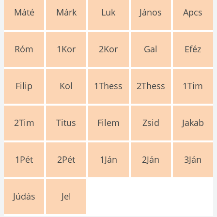
Máté
Márk
Luk
János
Apcs
Róm
1Kor
2Kor
Gal
Eféz
Filip
Kol
1Thess
2Thess
1Tim
2Tim
Titus
Filem
Zsid
Jakab
1Pét
2Pét
1Ján
2Ján
3Ján
Júdás
Jel