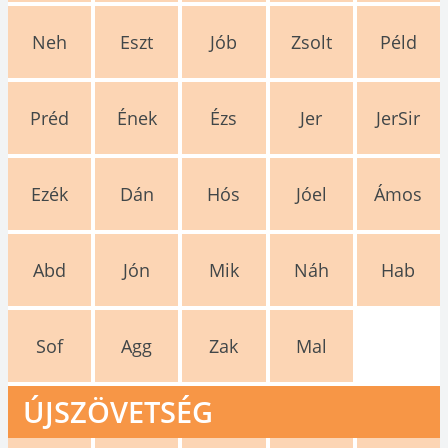
Neh
Eszt
Jób
Zsolt
Péld
Préd
Ének
Ézs
Jer
JerSir
Ezék
Dán
Hós
Jóel
Ámos
Abd
Jón
Mik
Náh
Hab
Sof
Agg
Zak
Mal
ÚJSZÖVETSÉG