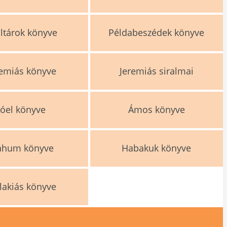
ltárok könyve
Példabeszédek könyve
remiás könyve
Jeremiás siralmai
Jóel könyve
Ámos könyve
áhum könyve
Habakuk könyve
lakiás könyve