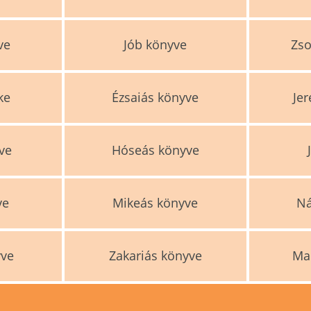
ve
Jób könyve
Zso
ke
Ézsaiás könyve
Je
ve
Hóseás könyve
ve
Mikeás könyve
N
yve
Zakariás könyve
Ma