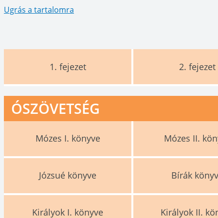
Ugrás a tartalomra
1.
fejezet
2.
fejezet
ÓSZÖVETSÉG
Mózes I. könyve
Mózes II. kö
Józsué könyve
Bírák köny
Királyok I. könyve
Királyok II. k