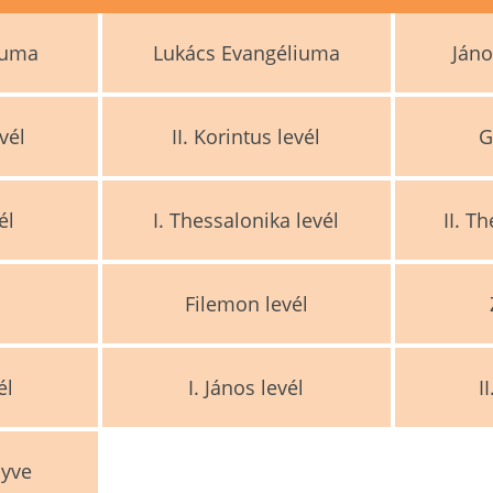
iuma
Lukács Evangéliuma
Ján
vél
II. Korintus levél
G
él
I. Thessalonika levél
II. T
l
Filemon levél
él
I. János levél
I
nyve