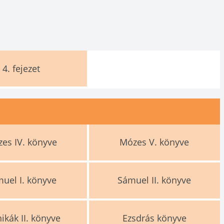
4.
fejezet
es IV. könyve
Mózes V. könyve
uel I. könyve
Sámuel II. könyve
ikák II. könyve
Ezsdrás könyve