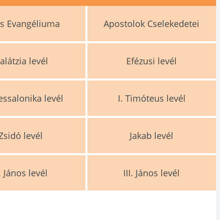
os Evangéliuma
Apostolok Cselekedetei
alátzia levél
Efézusi levél
hessalonika levél
I. Timóteus levél
Zsidó levél
Jakab levél
I. János levél
III. János levél