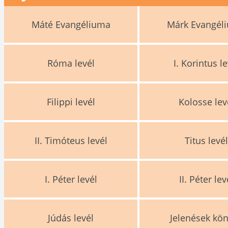
Máté Evangéliuma
Márk Evangél
Róma levél
I. Korintus le
Filippi levél
Kolosse lev
II. Timóteus levél
Titus levé
I. Péter levél
II. Péter lev
Júdás levél
Jelenések kö