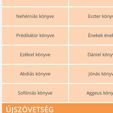
Nehémiás könyve
Eszter köny
Prédikátor könyve
Énekek éne
Ezékiel könyve
Dániel köny
Abdiás könyve
Jónás köny
Sofóniás könyve
Aggeus kön
ÚJSZÖVETSÉG