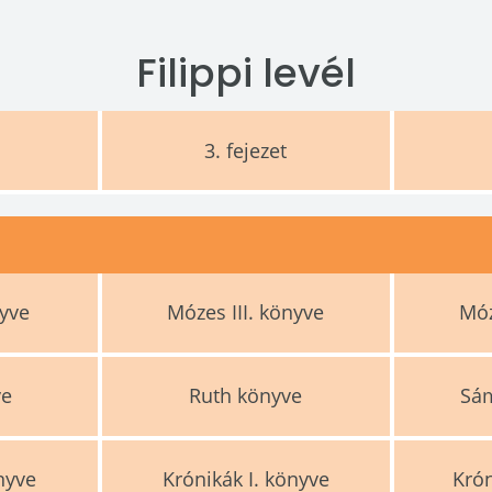
Filippi levél
3.
fejezet
nyve
Mózes III. könyve
Móz
ve
Ruth könyve
Sám
önyve
Krónikák I. könyve
Krón