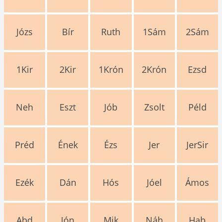
Józs
Bír
Ruth
1Sám
2Sám
1Kir
2Kir
1Krón
2Krón
Ezsd
Neh
Eszt
Jób
Zsolt
Péld
Préd
Ének
Ézs
Jer
JerSir
Ezék
Dán
Hós
Jóel
Ámos
Abd
Jón
Mik
Náh
Hab