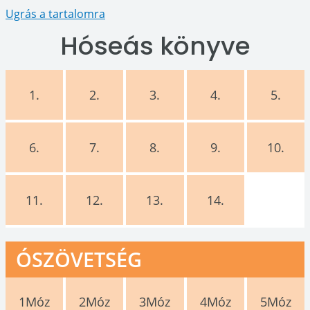
Ugrás a tartalomra
Hóseás könyve
1.
2.
3.
4.
5.
6.
7.
8.
9.
10.
11.
12.
13.
14.
ÓSZÖVETSÉG
1Móz
2Móz
3Móz
4Móz
5Móz