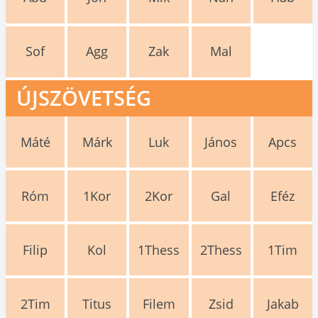
Sof
Agg
Zak
Mal
ÚJSZÖVETSÉG
Máté
Márk
Luk
János
Apcs
Róm
1Kor
2Kor
Gal
Eféz
Filip
Kol
1Thess
2Thess
1Tim
2Tim
Titus
Filem
Zsid
Jakab