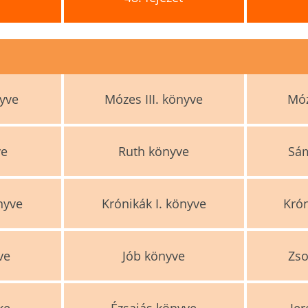
nyve
Mózes III. könyve
Móz
ve
Ruth könyve
Sám
önyve
Krónikák I. könyve
Krón
ve
Jób könyve
Zso
ke
Ézsaiás könyve
Je