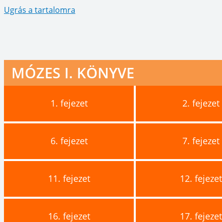
Ugrás a tartalomra
MÓZES I. KÖNYVE
1.
fejezet
2.
fejezet
6.
fejezet
7.
fejezet
11.
fejezet
12.
fejeze
16.
fejezet
17.
fejeze