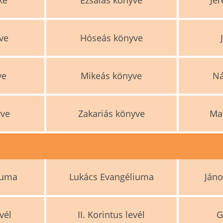
ve
Hóseás könyve
ve
Mikeás könyve
N
yve
Zakariás könyve
Ma
iuma
Lukács Evangéliuma
Ján
vél
II. Korintus levél
G