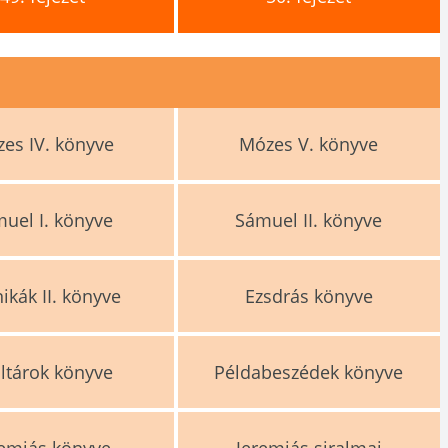
es IV. könyve
Mózes V. könyve
uel I. könyve
Sámuel II. könyve
ikák II. könyve
Ezsdrás könyve
ltárok könyve
Példabeszédek könyve
remiás könyve
Jeremiás siralmai