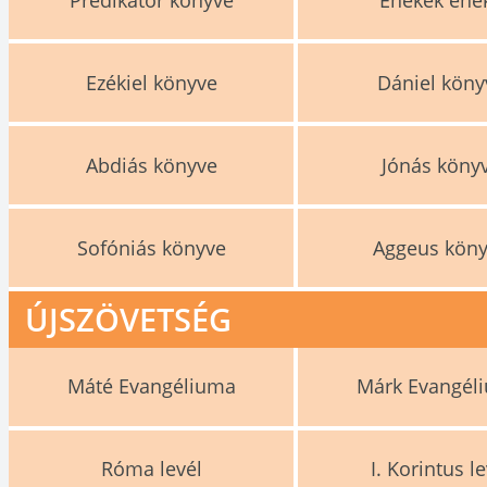
Ezékiel könyve
Dániel köny
Abdiás könyve
Jónás köny
Sofóniás könyve
Aggeus kön
ÚJSZÖVETSÉG
Máté Evangéliuma
Márk Evangél
Róma levél
I. Korintus le