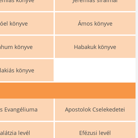
Jóel könyve
Ámos könyve
áhum könyve
Habakuk könyve
lakiás könyve
os Evangéliuma
Apostolok Cselekedetei
alátzia levél
Efézusi levél