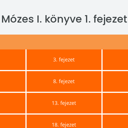
Mózes I. könyve 1. fejezet
3.
fejezet
8.
fejezet
t
13.
fejezet
t
18.
fejezet