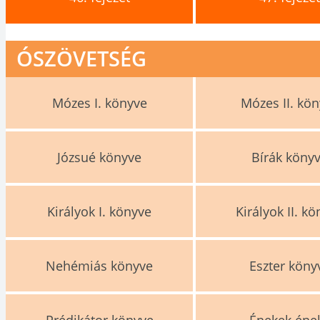
ÓSZÖVETSÉG
Mózes I. könyve
Mózes II. kö
Józsué könyve
Bírák köny
Királyok I. könyve
Királyok II. k
Nehémiás könyve
Eszter köny
Prédikátor könyve
Énekek éne